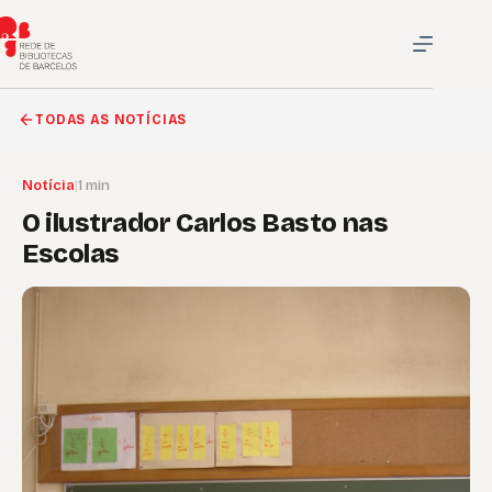
Pular
para
o
conteúdo
TODAS AS NOTÍCIAS
Notícia
|
1 min
O ilustrador Carlos Basto nas
Escolas