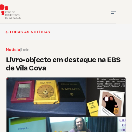
Pular
para
o
conteúdo
TODAS AS NOTÍCIAS
Notícia
|
1 min
Livro-objecto em destaque na EBS
de Vila Cova