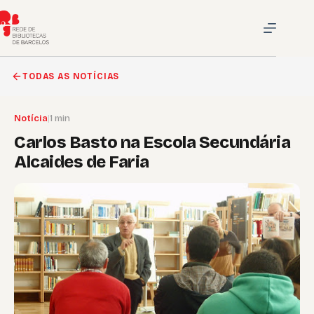
Pular
para
o
conteúdo
TODAS AS NOTÍCIAS
Notícia
|
1 min
Carlos Basto na Escola Secundária
Alcaides de Faria