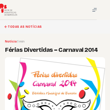
Pular
para
o
conteúdo
TODAS AS NOTÍCIAS
Notícia
|
1 min
Férias Divertidas – Carnaval 2014