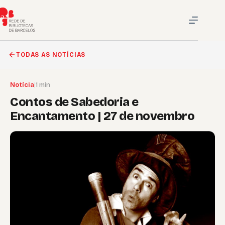
Pular
para
o
conteúdo
TODAS AS NOTÍCIAS
Notícia
|
1 min
Contos de Sabedoria e
Encantamento | 27 de novembro