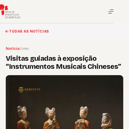
Pular
para
o
conteúdo
TODAS AS NOTÍCIAS
Notícia
|
1 min
Visitas guiadas à exposição
“Instrumentos Musicais Chineses”