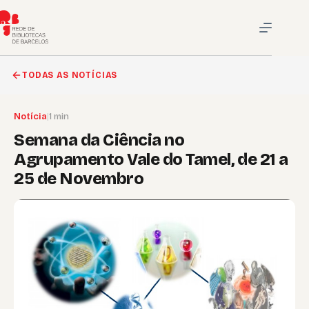
Pular
para
o
conteúdo
TODAS AS NOTÍCIAS
Notícia
|
1 min
Semana da Ciência no
Agrupamento Vale do Tamel, de 21 a
25 de Novembro