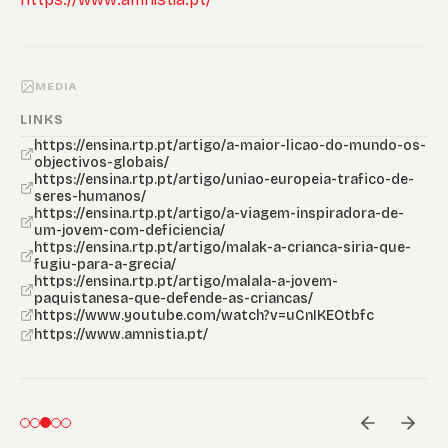
MEDIA
LINKS
https://ensina.rtp.pt/artigo/a-maior-licao-do-mundo-os-
objectivos-globais/
https://ensina.rtp.pt/artigo/uniao-europeia-trafico-de-
seres-humanos/
https://ensina.rtp.pt/artigo/a-viagem-inspiradora-de-
um-jovem-com-deficiencia/
https://ensina.rtp.pt/artigo/malak-a-crianca-siria-que-
fugiu-para-a-grecia/
https://ensina.rtp.pt/artigo/malala-a-jovem-
paquistanesa-que-defende-as-criancas/
https://www.youtube.com/watch?v=uCnIKEOtbfc
https://www.amnistia.pt/