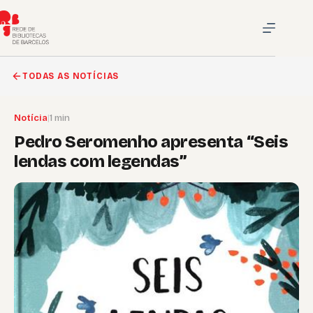
Pular
para
o
conteúdo
TODAS AS NOTÍCIAS
Notícia
|
1 min
Pedro Seromenho apresenta “Seis
lendas com legendas”