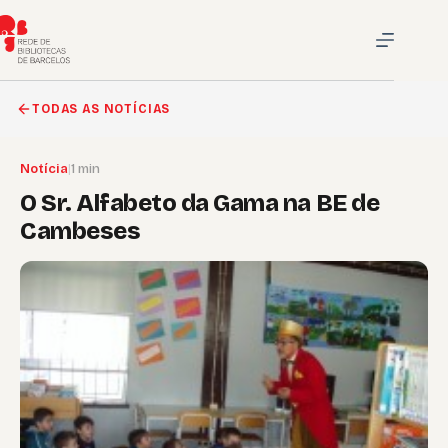
Pular
para
o
conteúdo
TODAS AS NOTÍCIAS
Notícia
|
1 min
O Sr. Alfabeto da Gama na BE de
Cambeses