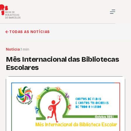
Pular
para
o
conteúdo
TODAS AS NOTÍCIAS
Notícia
|
1 min
Mês Internacional das Bibliotecas
Escolares