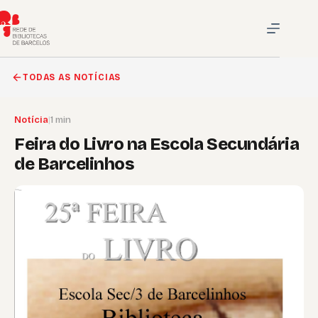
Pular
para
o
conteúdo
TODAS AS NOTÍCIAS
Notícia
|
1 min
Feira do Livro na Escola Secundária
de Barcelinhos