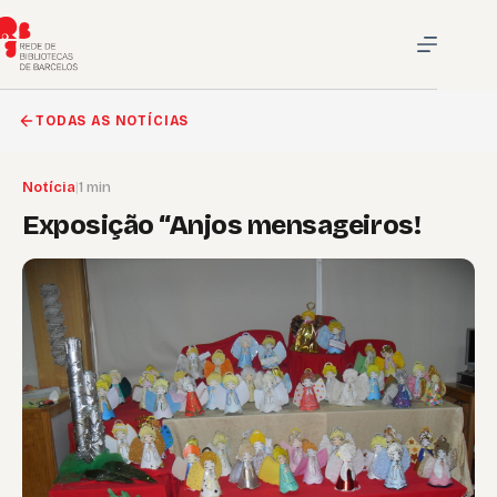
Pular
para
o
conteúdo
TODAS AS NOTÍCIAS
Notícia
|
1 min
Exposição “Anjos mensageiros!