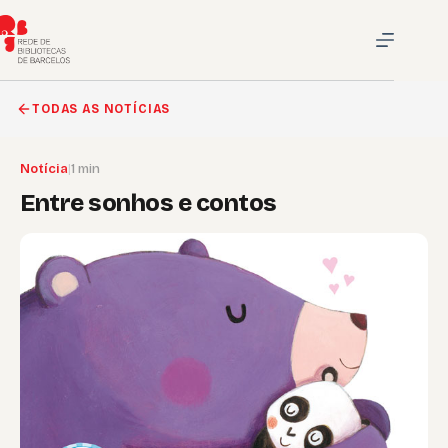
Pular
para
o
conteúdo
TODAS AS NOTÍCIAS
Notícia
|
1 min
Entre sonhos e contos