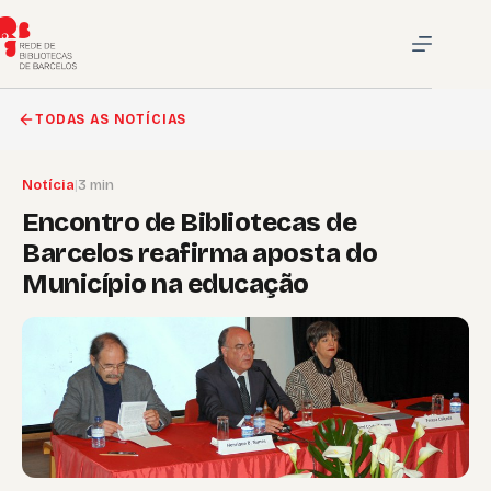
Pular
para
o
conteúdo
TODAS AS NOTÍCIAS
Notícia
|
3 min
Encontro de Bibliotecas de
Barcelos reafirma aposta do
Município na educação