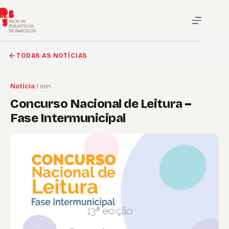
Pular
para
o
conteúdo
TODAS AS NOTÍCIAS
Notícia
|
1 min
Concurso Nacional de Leitura –
Fase Intermunicipal