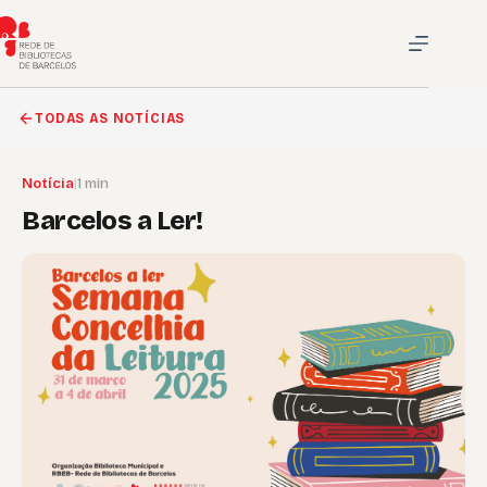
Pular
para
o
conteúdo
TODAS AS NOTÍCIAS
Notícia
|
1 min
Barcelos a Ler!