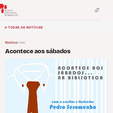
Pular
para
o
conteúdo
TODAS AS NOTÍCIAS
Notícia
|
1 min
Acontece aos sábados